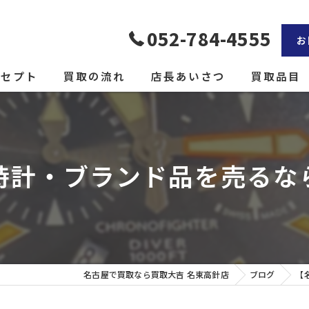
052-784-4555
お
ンセプト
買取の流れ
店長あいさつ
買取品目
計・ブランド品を売るなら
名古屋で買取なら買取大吉 名東高針店
ブログ
【