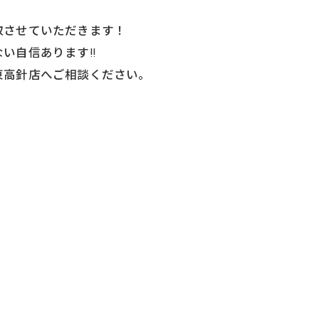
。
取させていただきます！
い自信あります‼️
東高針店へご相談ください。